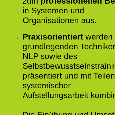
zum
professionellen Be
in Systemen und
Organisationen aus.
Praxisorientiert
werden 
grundlegenden Technike
NLP sowie des
Selbstbewusstseinstraini
präsentiert und mit Teilen
systemischer
Aufstellungsarbeit kombin
Die Einübung und Umse