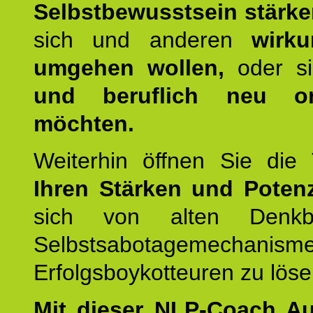
Selbstbewusstsein stärk
sich und anderen
wirku
umgehen wollen,
oder s
und beruflich neu ori
möchten.
Weiterhin öffnen Sie di
Ihren Stärken und Potenz
sich von alten Denkbl
Selbstsabotagemechani
Erfolgsboykotteuren zu löse
Mit dieser NLP-Coach A