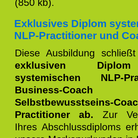
(850 kb).
Exklusives Diplom syst
NLP-Practitioner und Co
Diese Ausbildung schließ
exklusiven Dipl
systemischen NLP-Pract
Business-Coach
u
Selbstbewusstseins-Coa
Practitioner ab.
Zur Ver
Ihres Abschlussdiploms er