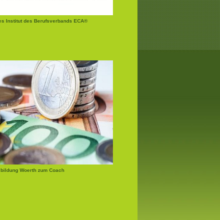
tes Institut des Berufsverbands ECA®
bildung Woerth zum Coach