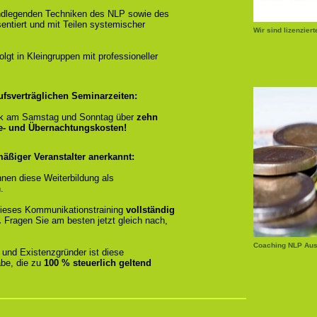
ndlegenden Techniken des NLP sowie des
entiert und mit Teilen systemischer
Wir sind lizenzier
gt in Kleingruppen mit professioneller
ufsverträglichen Seminarzeiten:
k am Samstag und Sonntag über
zehn
se- und Übernachtungskosten!
äßiger Veranstalter anerkannt:
nen diese Weiterbildung als
.
r dieses Kommunikationstraining
vollständig
.
Fragen Sie am besten jetzt gleich nach,
Coaching NLP Aus
 und Existenzgründer ist diese
be, die zu
100 % steuerlich geltend