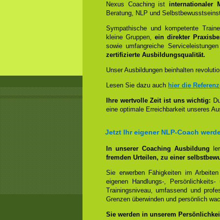
Nexus Coaching ist
internationaler
Beratung, NLP und Selbstbewusstseinst
Sympathische und kompetente Trainer
kleine Gruppen,
ein direkter Praxisb
sowie umfangreiche Serviceleistungen
zertifizierte Ausbildungsqualität.
Unser Ausbildungen beinhalten revolutio
Lesen Sie dazu auch
hier die Referen
Ihre wertvolle Zeit ist uns wichtig:
Dur
eine optimale Erreichbarkeit unseres Au
Jetzt Ihr eigener NLP-Coach werd
In unserer Coaching Ausbildung
le
fremden Urteilen, zu einer selbstbew
Sie erwerben Fähigkeiten im Arbeiten
eigenen Handlungs-, Persönlichkeits
Trainingsniveau, umfassend und profes
Grenzen überwinden und persönlich wa
Sie werden in unserem Persönlichkeit