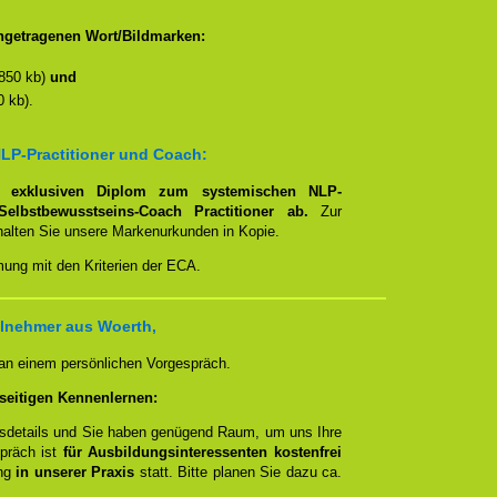
ngetragenen Wort/Bildmarken:
850 kb)
und
 kb).
LP-Practitioner und Coach:
em
exklusiven Diplom zum systemischen NLP-
Selbstbewusstseins-Coach Practitioner ab.
Zur
rhalten Sie unsere Markenurkunden in Kopie.
mung mit den Kriterien der ECA.
ilnehmer aus Woerth,
 an einem persönlichen Vorgespräch.
seitigen Kennenlernen:
ngsdetails und Sie haben genügend Raum, um uns Ihre
spräch ist
für Ausbildungsinteressenten kostenfrei
ung
in unserer Praxis
statt. Bitte planen Sie dazu ca.