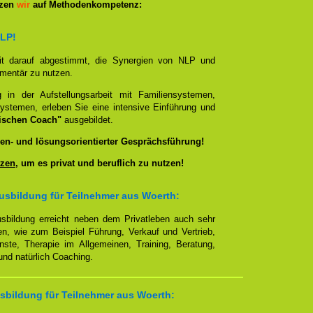
tzen
wir
auf Methodenkompetenz:
NLP!
it darauf abgestimmt, die Synergien von NLP und
ementär zu nutzen.
g in der Aufstellungsarbeit mit Familiensystemen,
ystemen, erleben Sie eine intensive Einführung und
ischen Coach"
ausgebildet.
en- und lösungsorientierter Gesprächsführung!
zen
, um es privat und beruflich zu nutzen!
usbildung für Teilnehmer aus Woerth:
sbildung erreicht neben dem Privatleben auch sehr
en, wie zum Beispiel Führung, Verkauf und Vertrieb,
enste, Therapie im Allgemeinen, Training, Beratung,
nd natürlich Coaching.
sbildung für Teilnehmer aus Woerth: