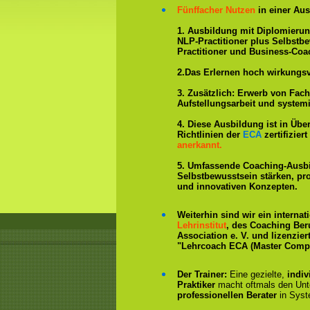
Fünffacher Nutzen
in einer Aus
1. Ausbildung mit Diplomieru
NLP-Practitioner plus Selbstb
Practitioner und Business-Coa
2.Das Erlernen hoch wirkungs
3. Zusätzlich: Erwerb von Fac
Aufstellungsarbeit und system
4. Diese Ausbildung ist in Übe
Richtlinien der
ECA
zertifizie
anerkannt.
5. Umfassende Coaching-Ausb
Selbstbewusstsein stärken, p
und innovativen Konzepten.
Weiterhin sind wir ein interna
Lehrinstitut
, des Coaching Ber
Association e. V. und lizenzier
"Lehrcoach ECA (Master Compe
Der Trainer:
Eine gezielte,
indiv
Praktiker
macht oftmals den Un
professionellen Berater
in Syst