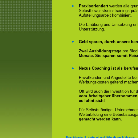
Praxisorientiert
werden alle gru
Selbstbewusstseinstrainings präs
Aufstellungsarbeit kombiniert.
Die Einübung und Umsetzung erfol
Unterstützung.
Geld sparen, durch unsere ber
Zwei Ausbildungstage
pro Bloc
Monate. Sie sparen somit Rei
Nexus Coaching ist als berufsm
Privatkunden und Angestellte kön
Werbungskosten geltend machen
Oft wird auch die Investition fü
vom Arbeitgeber übernommen
es lohnt sich!
Für Selbstständige, Unternehmer
Weiterbildung eine Betriebsausga
gemacht werden kann.
Ihr Vorteil, wir sind Markenführer: