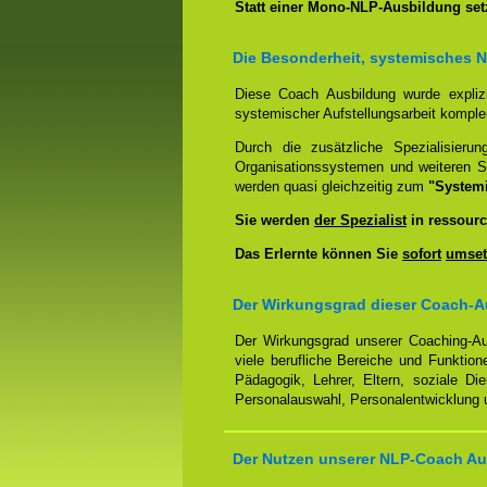
Statt einer Mono-NLP-Ausbildung se
Die Besonderheit, systemisches 
Diese Coach Ausbildung wurde expliz
systemischer Aufstellungsarbeit kompl
Durch die zusätzliche Spezialisierun
Organisationssystemen und weiteren S
werden quasi gleichzeitig zum
"System
Sie werden
der Spezialist
in ressourc
Das Erlernte können Sie
sofort
umset
Der Wirkungsgrad dieser Coach-A
Der Wirkungsgrad unserer Coaching-Au
viele berufliche Bereiche und Funktion
Pädagogik, Lehrer, Eltern, soziale Di
Personalauswahl, Personalentwicklung u
Der Nutzen unserer NLP-Coach Au