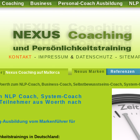
Coaching
Business
Personal-Coach Ausbildung
NLP
KONTAKT
-
IMPRESSUM
&
DATENSCHUTZ
-
SITEMA
Nexus Marken
Referenzen
er
|
Nexus Coaching auf Mallorca
oerth zum NLP-Coach, Business-Coach, Selbstbewusstseins-Coach, System-
m NLP Coach, System-Coach
Teilnehmer aus Woerth nach
g-Ausbildung vom Markenführer für
keitstrainings in Deutschland: