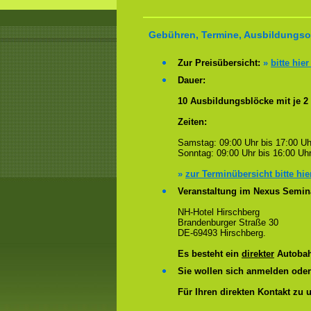
Gebühren, Termine, Ausbildungsor
Zur Preisübersicht:
»
bitte hier
Dauer:
10 Ausbildungsblöcke mit je 2
Zeiten:
Samstag: 09:00 Uhr bis 17:00 Uh
Sonntag: 09:00 Uhr bis 16:00 Uhr
»
zur Terminübersicht bitte hie
Veranstaltung im Nexus Semin
NH-Hotel Hirschberg
Brandenburger Straße 30
DE-69493 Hirschberg.
Es besteht ein
direkter
Autobah
Sie wollen sich anmelden ode
Für Ihren direkten Kontakt zu