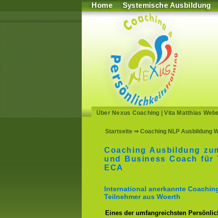
Home
Systemische Ausbildung
Über Nexus Coaching
|
Vita Matthias Web
Startseite
⇒ Coaching NLP Ausbildung W
Coaching Ausbildung zu
und Business Coach für 
ECA
International anerkannte Coachin
Teilnehmer aus Woerth
Eines der umfangreichsten Persönlich