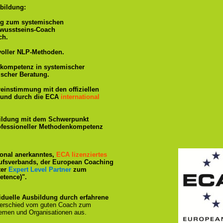
bildung:
ng zum systemischen
ewusstseins-Coach
ch.
voller NLP-Methoden.
hkompetenz in systemischer
ischer Beratung.
reinstimmung mit den offiziellen
rt und durch die ECA
international
ildung mit dem Schwerpunkt
rofessioneller Methodenkompetenz
tional anerkanntes,
ECA lizenziertes
ufsverbands, der European Coaching
ter
Expert Level Partner
zum
tence)".
iduelle Ausbildung durch erfahrene
terschied vom guten Coach zum
emen und Organisationen aus.