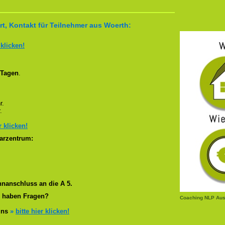
t, Kontakt für Teilnehmer aus Woerth:
 klicken!
 Tagen
.
r.
.
r klicken!
arzentrum:
nanschluss an die A 5.
r haben Fragen?
Coaching NLP Aus
 uns
»
bitte hier klicken!