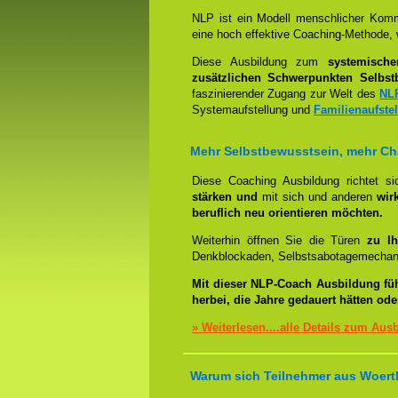
NLP ist ein Modell menschlicher Komm
eine hoch effektive Coaching-Methode, 
Diese Ausbildung zum
systemisch
zusätzlichen Schwerpunkten Selbst
faszinierender Zugang zur Welt des
NL
Systemaufstellung und
Familienaufste
Mehr Selbstbewusstsein, mehr C
Diese Coaching Ausbildung richtet s
stärken und
mit sich und anderen
wir
beruflich neu orientieren möchten.
Weiterhin öffnen Sie die Türen
zu Ih
Denkblockaden, Selbstsabotagemechani
Mit dieser NLP-Coach Ausbildung fü
herbei, die Jahre gedauert hätten od
» Weiterlesen....alle Details zum Aus
Warum sich Teilnehmer aus Woerth