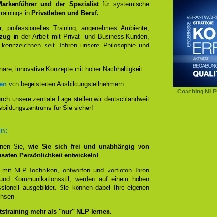
 Markenführer und der Spezialist
für systemische
rainings in
Privatleben und Beruf.
, professionelles Training, angenehmes Ambiente,
ezug
in der Arbeit mit Privat- und Business-Kunden,
 kennzeichnen seit Jahren unsere Philosophie und
näre, innovative Konzepte mit hoher Nachhaltigkeit.
zen
von begeisterten Ausbildungsteilnehmern.
Coaching NLP
ch unsere zentrale Lage stellen wir deutschlandweit
sbildungszentrums für Sie sicher!
en:
rnen Sie,
wie Sie sich frei und unabhängig von
ussten Persönlichkeit entwickeln!
 mit NLP-Techniken, entwerfen und vertiefen Ihren
- und Kommunikationsstil, werden auf einem hohen
sionell ausgebildet. Sie können dabei Ihre eigenen
chsen.
straining mehr als "nur" NLP lernen.