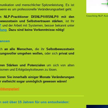
unikation und menschlicher Spitzenleistung. Es ist
wenn es um professionelle Veränderungsarbeit geht.
Coaching NLP Aus
en NLP-Practitioner DISNLP®/IISNLP® mit den
bewusstsein und Selbstvertrauen stärken
, ist Ihr
P
und der Arbeit mit Systemen, besser bekannt unter
llung
.
Dazu sind keine Vorkenntnisse nötig!
hancen
ich
an alle Menschen,
die ihr
Selbstbewusstsein
kungsvoller umgehen wollen,
oder sich
privat und
ren Stärken und Potenzialen
um sich von alten
smen und Erfolgsboykotteuren zu lösen.
hren Sie innerhalb einiger Monate Veränderungen
er vielleicht sogar unmöglich gewesen wären!
bildungsplan!
 seit über 15 Jahren für uns entscheiden: