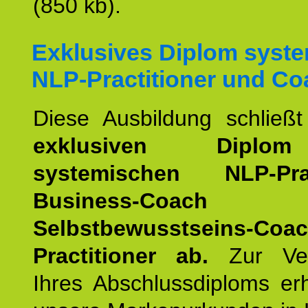
(850 kb).
Exklusives Diplom syst
NLP-Practitioner und Co
Diese Ausbildung schließ
exklusiven Dipl
systemischen NLP-Pract
Business-Coach
u
Selbstbewusstseins-Coa
Practitioner ab.
Zur Ver
Ihres Abschlussdiploms er