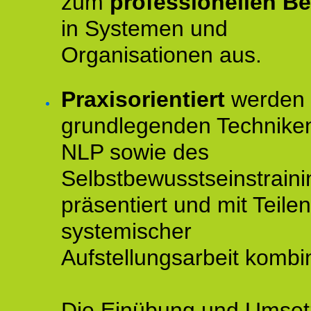
zum
professionellen Be
in Systemen und
Organisationen aus.
Praxisorientiert
werden 
grundlegenden Technike
NLP sowie des
Selbstbewusstseinstraini
präsentiert und mit Teilen
systemischer
Aufstellungsarbeit kombin
Die Einübung und Umse