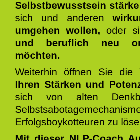
Selbstbewusstsein stärk
sich und anderen
wirku
umgehen wollen,
oder s
und beruflich neu ori
möchten.
Weiterhin öffnen Sie di
Ihren Stärken und Potenz
sich von alten Denkbl
Selbstsabotagemechani
Erfolgsboykotteuren zu löse
Mit dieser NLP-Coach A