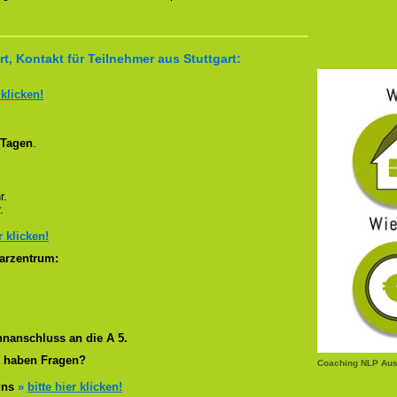
, Kontakt für Teilnehmer aus Stuttgart:
 klicken!
 Tagen
.
r.
.
r klicken!
arzentrum:
nanschluss an die A 5.
r haben Fragen?
Coaching NLP Aus
 uns
»
bitte hier klicken!