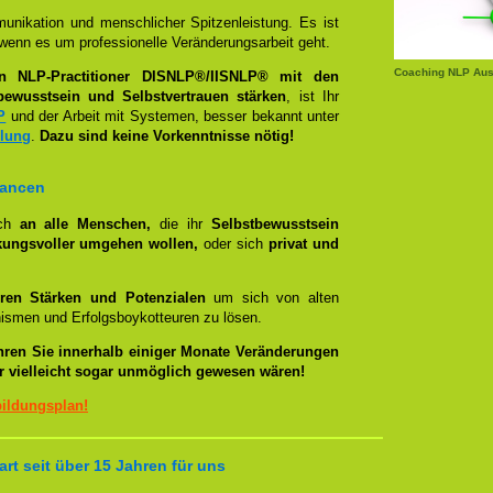
unikation und menschlicher Spitzenleistung. Es ist
wenn es um professionelle Veränderungsarbeit geht.
Coaching NLP Aus
en NLP-Practitioner DISNLP®/IISNLP® mit den
bewusstsein und Selbstvertrauen stärken
, ist Ihr
P
und der Arbeit mit Systemen, besser bekannt unter
llung
.
Dazu sind keine Vorkenntnisse nötig!
hancen
ich
an alle Menschen,
die ihr
Selbstbewusstsein
kungsvoller umgehen wollen,
oder sich
privat und
ren Stärken und Potenzialen
um sich von alten
smen und Erfolgsboykotteuren zu lösen.
hren Sie innerhalb einiger Monate Veränderungen
er vielleicht sogar unmöglich gewesen wären!
bildungsplan!
rt seit über 15 Jahren für uns