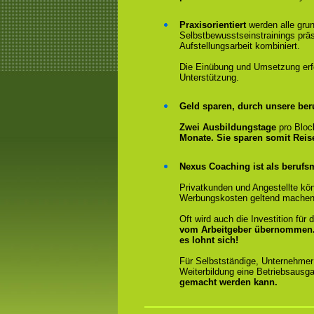
Praxisorientiert
werden alle gru
Selbstbewusstseinstrainings präs
Aufstellungsarbeit kombiniert.
Die Einübung und Umsetzung erfol
Unterstützung.
Geld sparen, durch unsere ber
Zwei Ausbildungstage
pro Bloc
Monate. Sie sparen somit Rei
Nexus Coaching ist als berufsm
Privatkunden und Angestellte kön
Werbungskosten geltend machen
Oft wird auch die Investition fü
vom Arbeitgeber übernommen
es lohnt sich!
Für Selbstständige, Unternehmer
Weiterbildung eine Betriebsausga
gemacht werden kann.