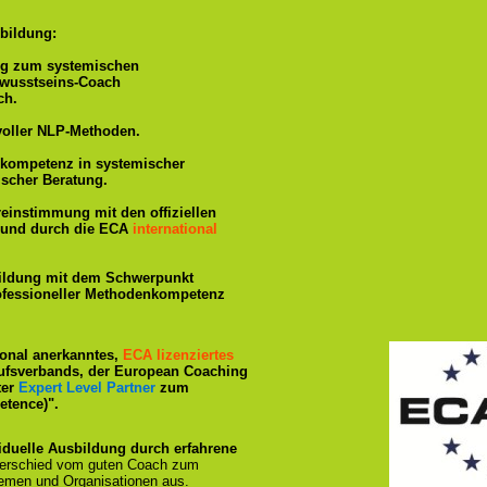
bildung:
ng zum systemischen
ewusstseins-Coach
ch.
voller NLP-Methoden.
hkompetenz in systemischer
ischer Beratung.
reinstimmung mit den offiziellen
rt und durch die ECA
international
ildung mit dem Schwerpunkt
rofessioneller Methodenkompetenz
tional anerkanntes,
ECA lizenziertes
ufsverbands, der European Coaching
ter
Expert Level Partner
zum
tence)".
iduelle Ausbildung durch erfahrene
terschied vom guten Coach zum
emen und Organisationen aus.