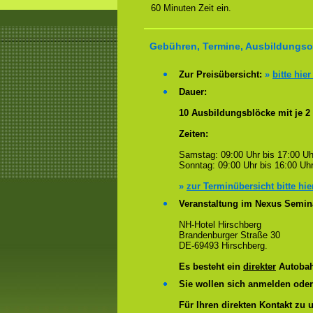
60 Minuten Zeit ein.
Gebühren, Termine, Ausbildungsort
Zur Preisübersicht:
»
bitte hier
Dauer:
10 Ausbildungsblöcke mit je 2
Zeiten:
Samstag: 09:00 Uhr bis 17:00 Uh
Sonntag: 09:00 Uhr bis 16:00 Uhr
»
zur Terminübersicht bitte hie
Veranstaltung im Nexus Semin
NH-Hotel Hirschberg
Brandenburger Straße 30
DE-69493 Hirschberg.
Es besteht ein
direkter
Autobah
Sie wollen sich anmelden ode
Für Ihren direkten Kontakt zu