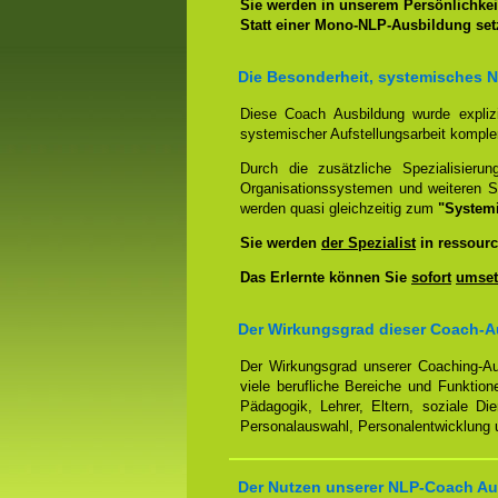
Sie werden in unserem Persönlichkeit
Statt einer Mono-NLP-Ausbildung se
Die Besonderheit, systemisches 
Diese Coach Ausbildung wurde expliz
systemischer Aufstellungsarbeit kompl
Durch die zusätzliche Spezialisierun
Organisationssystemen und weiteren S
werden quasi gleichzeitig zum
"System
Sie werden
der Spezialist
in ressourc
Das Erlernte können Sie
sofort
umset
Der Wirkungsgrad dieser Coach-Au
Der Wirkungsgrad unserer Coaching-Au
viele berufliche Bereiche und Funktion
Pädagogik, Lehrer, Eltern, soziale Di
Personalauswahl, Personalentwicklung u
Der Nutzen unserer NLP-Coach Aus