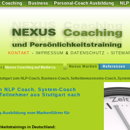
Coaching
Business
Personal-Coach Ausbildung
NLP
KONTAKT
-
IMPRESSUM
&
DATENSCHUTZ
-
SITEMA
Nexus Marken
Referenzen
er
|
Nexus Coaching auf Mallorca
tuttgart zum NLP-Coach, Business-Coach, Selbstbewusstseins-Coach, System
m NLP Coach, System-Coach
Teilnehmer aus Stuttgart nach
g-Ausbildung vom Markenführer für
keitstrainings in Deutschland: