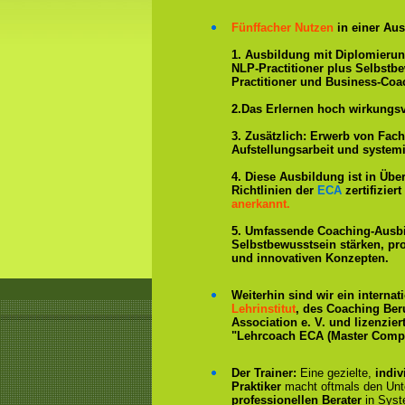
Fünffacher Nutzen
in einer Aus
1. Ausbildung mit Diplomieru
NLP-Practitioner plus Selbstb
Practitioner und Business-Coa
2.Das Erlernen hoch wirkungs
3. Zusätzlich: Erwerb von Fac
Aufstellungsarbeit und system
4. Diese Ausbildung ist in Übe
Richtlinien der
ECA
zertifizie
anerkannt.
5. Umfassende Coaching-Ausb
Selbstbewusstsein stärken, p
und innovativen Konzepten.
Weiterhin sind wir ein interna
Lehrinstitut
, des Coaching Ber
Association e. V. und lizenzier
"Lehrcoach ECA (Master Compe
Der Trainer:
Eine gezielte,
indiv
Praktiker
macht oftmals den Un
professionellen Berater
in Syst