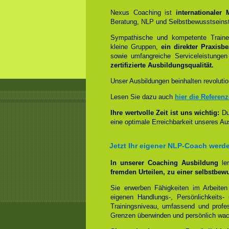
Nexus Coaching ist
internationaler
Beratung, NLP und Selbstbewusstseinst
Sympathische und kompetente Trainer
kleine Gruppen,
ein direkter Praxisb
sowie umfangreiche Serviceleistungen
zertifizierte Ausbildungsqualität.
Unser Ausbildungen beinhalten revolutio
Lesen Sie dazu auch
hier die Referen
Ihre wertvolle Zeit ist uns wichtig:
Dur
eine optimale Erreichbarkeit unseres Au
Jetzt Ihr eigener NLP-Coach werd
In unserer Coaching Ausbildung
le
fremden Urteilen, zu einer selbstbew
Sie erwerben Fähigkeiten im Arbeiten
eigenen Handlungs-, Persönlichkeits
Trainingsniveau, umfassend und profes
Grenzen überwinden und persönlich wa