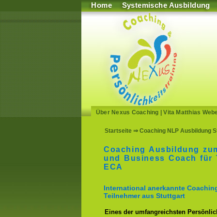
Home
Systemische Ausbildung
Über Nexus Coaching
|
Vita Matthias Web
Startseite
⇒ Coaching NLP Ausbildung S
Coaching Ausbildung zu
und Business Coach für 
ECA
International anerkannte Coachin
Teilnehmer aus Stuttgart
Eines der umfangreichsten Persönlich