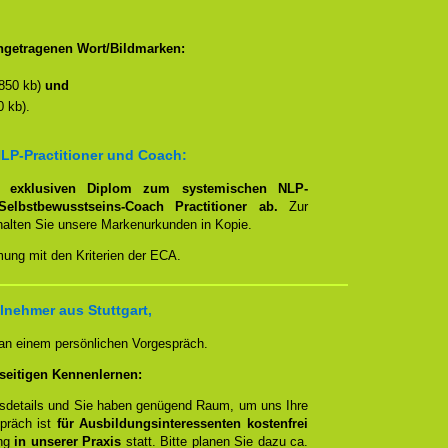
ngetragenen Wort/Bildmarken:
850 kb)
und
 kb).
LP-Practitioner und Coach:
em
exklusiven Diplom zum systemischen NLP-
Selbstbewusstseins-Coach Practitioner ab.
Zur
rhalten Sie unsere Markenurkunden in Kopie.
mung mit den Kriterien der ECA.
lnehmer aus Stuttgart,
 an einem persönlichen Vorgespräch.
seitigen Kennenlernen:
ngsdetails und Sie haben genügend Raum, um uns Ihre
spräch ist
für Ausbildungsinteressenten kostenfrei
ung
in unserer Praxis
statt. Bitte planen Sie dazu ca.