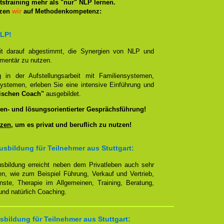
straining mehr als "nur" NLP lernen.
tzen
wir
auf Methodenkompetenz:
NLP!
it darauf abgestimmt, die Synergien von NLP und
ementär zu nutzen.
g in der Aufstellungsarbeit mit Familiensystemen,
ystemen, erleben Sie eine intensive Einführung und
ischen Coach"
ausgebildet.
en- und lösungsorientierter Gesprächsführung!
zen
, um es privat und beruflich zu nutzen!
sbildung für Teilnehmer aus Stuttgart:
sbildung erreicht neben dem Privatleben auch sehr
en, wie zum Beispiel Führung, Verkauf und Vertrieb,
enste, Therapie im Allgemeinen, Training, Beratung,
nd natürlich Coaching.
bildung für Teilnehmer aus Stuttgart: