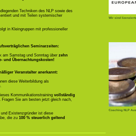
ndlegenden Techniken des NLP sowie des
entiert und mit Teilen systemischer
Wir sind lizenzier
gt in Kleingruppen mit professioneller
ufsverträglichen Seminarzeiten:
k am Samstag und Sonntag über
zehn
se- und Übernachtungskosten!
äßiger Veranstalter anerkannt:
nen diese Weiterbildung als
.
r dieses Kommunikationstraining
vollständig
.
Fragen Sie am besten jetzt gleich nach,
Coaching NLP Aus
 und Existenzgründer ist diese
be, die zu
100 % steuerlich geltend