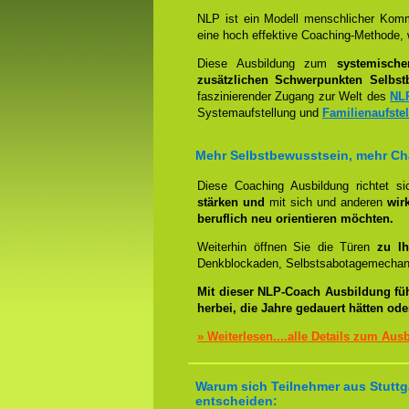
NLP ist ein Modell menschlicher Komm
eine hoch effektive Coaching-Methode, 
Diese Ausbildung zum
systemisch
zusätzlichen Schwerpunkten Selbst
faszinierender Zugang zur Welt des
NL
Systemaufstellung und
Familienaufste
Mehr Selbstbewusstsein, mehr C
Diese Coaching Ausbildung richtet s
stärken und
mit sich und anderen
wir
beruflich neu orientieren möchten.
Weiterhin öffnen Sie die Türen
zu Ih
Denkblockaden, Selbstsabotagemechani
Mit dieser NLP-Coach Ausbildung fü
herbei, die Jahre gedauert hätten od
» Weiterlesen....alle Details zum Aus
Warum sich Teilnehmer aus Stuttga
entscheiden: