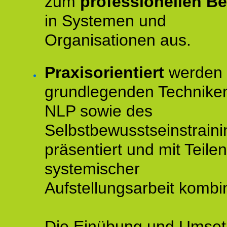
zum
professionellen Be
in Systemen und
Organisationen aus.
Praxisorientiert
werden 
grundlegenden Technike
NLP sowie des
Selbstbewusstseinstraini
präsentiert und mit Teilen
systemischer
Aufstellungsarbeit kombin
Die Einübung und Umse