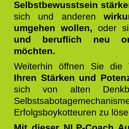
Selbstbewusstsein stärk
sich und anderen
wirku
umgehen wollen,
oder s
und beruflich neu ori
möchten.
Weiterhin öffnen Sie di
Ihren Stärken und Potenz
sich von alten Denkbl
Selbstsabotagemechani
Erfolgsboykotteuren zu löse
Mit dieser NLP-Coach A