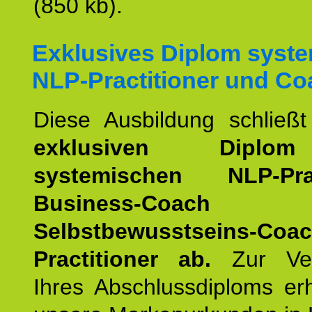
(850 kb).
Exklusives Diplom syst
NLP-Practitioner und Co
Diese Ausbildung schließ
exklusiven Dipl
systemischen NLP-Pract
Business-Coach
u
Selbstbewusstseins-Coa
Practitioner ab.
Zur Ver
Ihres Abschlussdiploms er