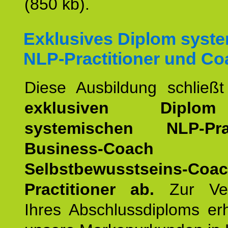
(850 kb).
Exklusives Diplom syst
NLP-Practitioner und Co
Diese Ausbildung schließ
exklusiven Dipl
systemischen NLP-Pract
Business-Coach
u
Selbstbewusstseins-Coa
Practitioner ab.
Zur Ver
Ihres Abschlussdiploms er