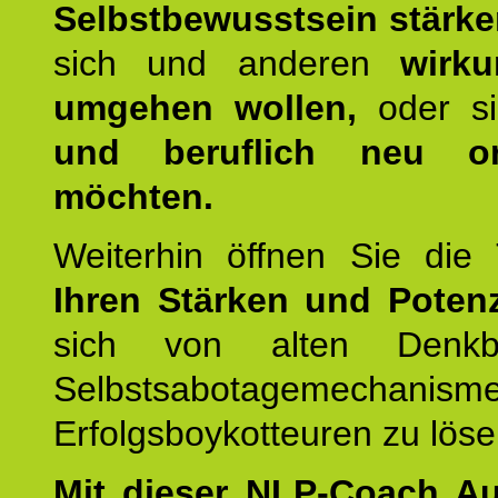
Selbstbewusstsein stärk
sich und anderen
wirku
umgehen wollen,
oder s
und beruflich neu ori
möchten.
Weiterhin öffnen Sie di
Ihren Stärken und Potenz
sich von alten Denkbl
Selbstsabotagemechani
Erfolgsboykotteuren zu löse
Mit dieser NLP-Coach A