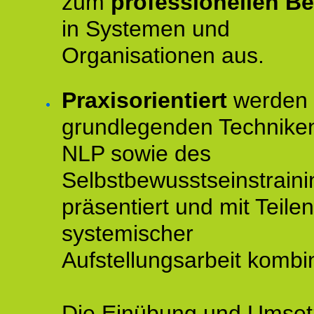
zum
professionellen Be
in Systemen und
Organisationen aus.
Praxisorientiert
werden 
grundlegenden Technike
NLP sowie des
Selbstbewusstseinstraini
präsentiert und mit Teilen
systemischer
Aufstellungsarbeit kombin
Die Einübung und Umse