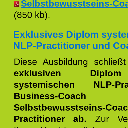
Selbstbewusstseins-Coac
(850 kb).
Exklusives Diplom syst
NLP-Practitioner und Co
Diese Ausbildung schließ
exklusiven Dipl
systemischen NLP-Pract
Business-Coach
u
Selbstbewusstseins-Coa
Practitioner ab.
Zur Ver