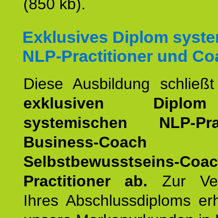
(850 kb).
Exklusives Diplom syst
NLP-Practitioner und Co
Diese Ausbildung schließ
exklusiven Dipl
systemischen NLP-Pract
Business-Coach
u
Selbstbewusstseins-Coa
Practitioner ab.
Zur Ver
Ihres Abschlussdiploms er