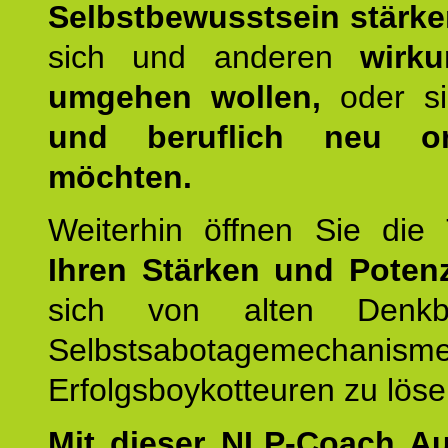
Selbstbewusstsein stärk
sich und anderen
wirku
umgehen wollen,
oder s
und beruflich neu ori
möchten.
Weiterhin öffnen Sie di
Ihren Stärken und Potenz
sich von alten Denkbl
Selbstsabotagemechani
Erfolgsboykotteuren zu löse
Mit dieser NLP-Coach A