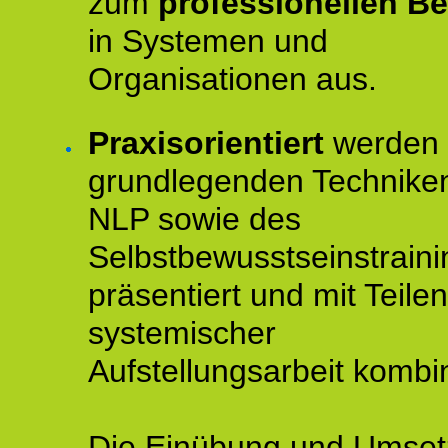
zum
professionellen Be
in Systemen und
Organisationen aus.
Praxisorientiert
werden 
grundlegenden Technike
NLP sowie des
Selbstbewusstseinstraini
präsentiert und mit Teilen
systemischer
Aufstellungsarbeit kombin
Die Einübung und Umse