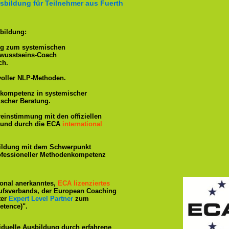
bildung für Teilnehmer aus Fuerth
bildung:
ng zum systemischen
ewusstseins-Coach
ch.
voller NLP-Methoden.
hkompetenz in systemischer
ischer Beratung.
reinstimmung mit den offiziellen
rt und durch die ECA
international
ildung mit dem Schwerpunkt
rofessioneller Methodenkompetenz
tional anerkanntes,
ECA lizenziertes
ufsverbands, der European Coaching
ter
Expert Level Partner
zum
tence)".
iduelle Ausbildung durch erfahrene