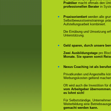
Praktiker
macht oftmals den Un
professionellen Berater
in Syst
Praxisorientiert
werden alle gru
Selbstbewusstseinstrainings präs
Aufstellungsarbeit kombiniert.
Die Einübung und Umsetzung erfol
Unterstützung.
Geld sparen, durch unsere ber
Zwei Ausbildungstage
pro Bloc
Monate. Sie sparen somit Rei
Nexus Coaching ist als berufsm
Privatkunden und Angestellte kön
Werbungskosten geltend machen
Oft wird auch die Investition fü
vom Arbeitgeber übernommen
es lohnt sich!
Für Selbstständige, Unternehmer
Weiterbildung eine Betriebsausga
gemacht werden kann.