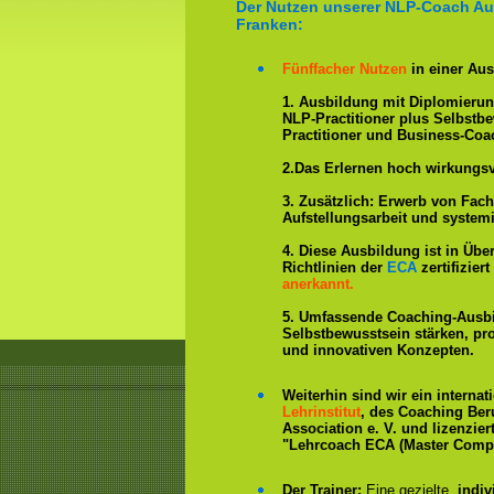
Der Nutzen unserer NLP-Coach Aus
Franken:
Fünffacher Nutzen
in einer Aus
1. Ausbildung mit Diplomieru
NLP-Practitioner plus Selbstb
Practitioner und Business-Coa
2.Das Erlernen hoch wirkungs
3. Zusätzlich: Erwerb von Fac
Aufstellungsarbeit und system
4. Diese Ausbildung ist in Übe
Richtlinien der
ECA
zertifizie
anerkannt.
5. Umfassende Coaching-Ausb
Selbstbewusstsein stärken, p
und innovativen Konzepten.
Weiterhin sind wir ein interna
Lehrinstitut
, des Coaching Ber
Association e. V. und lizenzier
"Lehrcoach ECA (Master Compe
Der Trainer:
Eine gezielte,
indiv