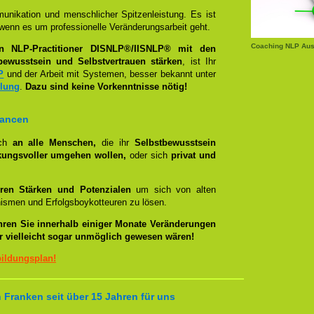
unikation und menschlicher Spitzenleistung. Es ist
wenn es um professionelle Veränderungsarbeit geht.
Coaching NLP Aus
en NLP-Practitioner DISNLP®/IISNLP® mit den
bewusstsein und Selbstvertrauen stärken
, ist Ihr
P
und der Arbeit mit Systemen, besser bekannt unter
llung
.
Dazu sind keine Vorkenntnisse nötig!
hancen
ich
an alle Menschen,
die ihr
Selbstbewusstsein
kungsvoller umgehen wollen,
oder sich
privat und
ren Stärken und Potenzialen
um sich von alten
smen und Erfolgsboykotteuren zu lösen.
hren Sie innerhalb einiger Monate Veränderungen
er vielleicht sogar unmöglich gewesen wären!
bildungsplan!
 Franken seit über 15 Jahren für uns