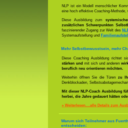
NLP ist ein Modell menschlicher Komm
eine hoch effektive Coaching-Methode, 
Diese Ausbildung zum
systemisch
zusätzlichen Schwerpunkten Selbst
faszinierender Zugang zur Welt des
NL
Systemaufstellung und
Familienaufste
Mehr Selbstbewusstsein, mehr C
Diese Coaching Ausbildung richtet s
stärken und
mit sich und anderen
wir
beruflich neu orientieren möchten.
Weiterhin öffnen Sie die Türen
zu Ih
Denkblockaden, Selbstsabotagemechani
Mit dieser NLP-Coach Ausbildung fü
herbei, die Jahre gedauert hätten od
» Weiterlesen....alle Details zum Aus
Warum sich Teilnehmer aus Fuerth
entscheiden: