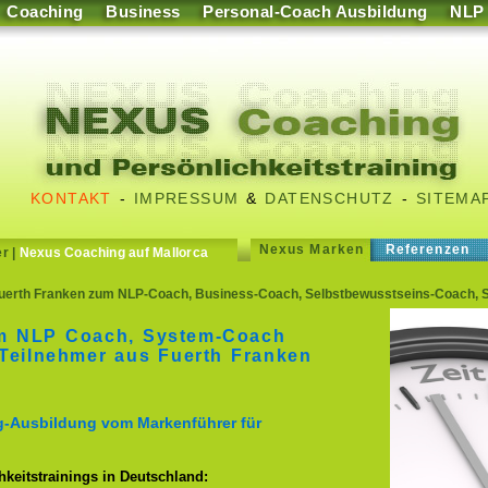
Coaching
Business
Personal-Coach Ausbildung
NLP
KONTAKT
-
IMPRESSUM
&
DATENSCHUTZ
-
SITEMA
Nexus Marken
Referenzen
er
|
Nexus Coaching auf Mallorca
uerth Franken zum NLP-Coach, Business-Coach, Selbstbewusstseins-Coach, 
m NLP Coach, System-Coach
Teilnehmer aus Fuerth Franken
g-Ausbildung vom Markenführer für
keitstrainings in Deutschland: