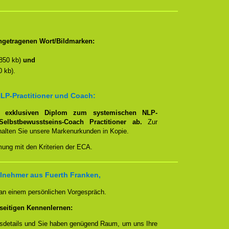
ngetragenen Wort/Bildmarken:
850 kb)
und
 kb).
LP-Practitioner und Coach:
em
exklusiven Diplom zum systemischen NLP-
Selbstbewusstseins-Coach Practitioner ab.
Zur
rhalten Sie unsere Markenurkunden in Kopie.
mung mit den Kriterien der ECA.
lnehmer aus Fuerth Franken,
 an einem persönlichen Vorgespräch.
seitigen Kennenlernen:
ngsdetails und Sie haben genügend Raum, um uns Ihre