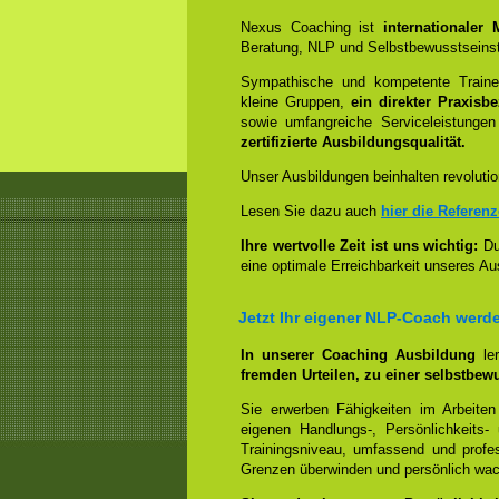
Nexus Coaching ist
internationaler
Beratung, NLP und Selbstbewusstseinst
Sympathische und kompetente Trainer
kleine Gruppen,
ein direkter Praxisb
sowie umfangreiche Serviceleistungen
zertifizierte Ausbildungsqualität.
Unser Ausbildungen beinhalten revolutio
Lesen Sie dazu auch
hier die Referen
Ihre wertvolle Zeit ist uns wichtig:
Dur
eine optimale Erreichbarkeit unseres Au
Jetzt Ihr eigener NLP-Coach werd
In unserer Coaching Ausbildung
le
fremden Urteilen, zu einer selbstbew
Sie erwerben Fähigkeiten im Arbeiten
eigenen Handlungs-, Persönlichkeits
Trainingsniveau, umfassend und profes
Grenzen überwinden und persönlich wa