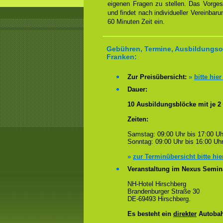
eigenen Fragen zu stellen. Das Vorge
und findet nach individueller Vereinbar
60 Minuten Zeit ein.
Gebühren, Termine, Ausbildungsor
Franken:
Zur Preisübersicht:
»
bitte hier
Dauer:
10 Ausbildungsblöcke mit je 2
Zeiten:
Samstag: 09:00 Uhr bis 17:00 Uh
Sonntag: 09:00 Uhr bis 16:00 Uhr
»
zur Terminübersicht bitte hie
Veranstaltung im Nexus Semin
NH-Hotel Hirschberg
Brandenburger Straße 30
DE-69493 Hirschberg.
Es besteht ein
direkter
Autobah