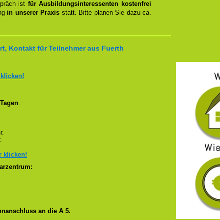
spräch ist
für Ausbildungsinteressenten kostenfrei
ung
in unserer Praxis
statt. Bitte planen Sie dazu ca.
t, Kontakt für Teilnehmer aus Fuerth
 klicken!
 Tagen
.
r.
.
r klicken!
arzentrum:
nanschluss an die A 5.