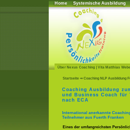
Home
Systemische Ausbildung
Über Nexus Coaching
|
Vita Matthias Web
Startseite
⇒ Coaching NLP Ausbildung F
Coaching Ausbildung zu
und Business Coach für 
nach ECA
International anerkannte Coachin
Teilnehmer aus Fuerth Franken
Eines der umfangreichsten Persönlich