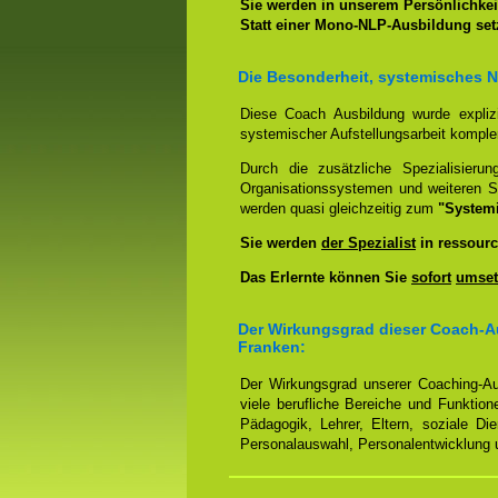
Sie werden in unserem Persönlichkeit
Statt einer Mono-NLP-Ausbildung se
Die Besonderheit, systemisches 
Diese Coach Ausbildung wurde expliz
systemischer Aufstellungsarbeit kompl
Durch die zusätzliche Spezialisierun
Organisationssystemen und weiteren S
werden quasi gleichzeitig zum
"System
Sie werden
der Spezialist
in ressourc
Das Erlernte können Sie
sofort
umset
Der Wirkungsgrad dieser Coach-Au
Franken:
Der Wirkungsgrad unserer Coaching-Au
viele berufliche Bereiche und Funktion
Pädagogik, Lehrer, Eltern, soziale Di
Personalauswahl, Personalentwicklung u