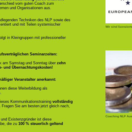
terschied vom guten Coach zum
emen und Organisationen aus.
ndlegenden Techniken des NLP sowie des
entiert und mit Teilen systemischer
Wir sind lizenzier
gt in Kleingruppen mit professioneller
ufsverträglichen Seminarzeiten:
k am Samstag und Sonntag über
zehn
se- und Übernachtungskosten!
äßiger Veranstalter anerkannt:
nen diese Weiterbildung als
.
r dieses Kommunikationstraining
vollständig
.
Fragen Sie am besten jetzt gleich nach,
Coaching NLP Aus
 und Existenzgründer ist diese
be, die zu
100 % steuerlich geltend