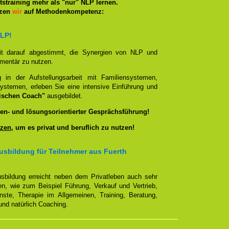
straining mehr als "nur" NLP lernen.
tzen
wir
auf Methodenkompetenz:
NLP!
it darauf abgestimmt, die Synergien von NLP und
ementär zu nutzen.
g in der Aufstellungsarbeit mit Familiensystemen,
ystemen, erleben Sie eine intensive Einführung und
ischen Coach"
ausgebildet.
en- und lösungsorientierter Gesprächsführung!
zen
, um es privat und beruflich zu nutzen!
sbildung für Teilnehmer aus Fuerth
sbildung erreicht neben dem Privatleben auch sehr
en, wie zum Beispiel Führung, Verkauf und Vertrieb,
enste, Therapie im Allgemeinen, Training, Beratung,
nd natürlich Coaching.