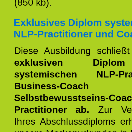
(850 kb).
Exklusives Diplom syst
NLP-Practitioner und Co
Diese Ausbildung schließ
exklusiven Dipl
systemischen NLP-Pract
Business-Coach
u
Selbstbewusstseins-Coa
Practitioner ab.
Zur Ver
Ihres Abschlussdiploms er