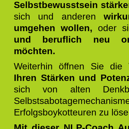
Selbstbewusstsein stärk
sich und anderen
wirku
umgehen wollen,
oder s
und beruflich neu ori
möchten.
Weiterhin öffnen Sie di
Ihren Stärken und Potenz
sich von alten Denkbl
Selbstsabotagemechani
Erfolgsboykotteuren zu löse
Mit dieser NLP-Coach A