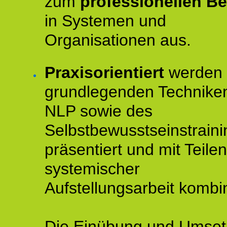
zum
professionellen Be
in Systemen und
Organisationen aus.
Praxisorientiert
werden 
grundlegenden Technike
NLP sowie des
Selbstbewusstseinstraini
präsentiert und mit Teilen
systemischer
Aufstellungsarbeit kombin
Die Einübung und Umse