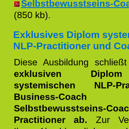
Selbstbewusstseins-Coac
(850 kb).
Exklusives Diplom syst
NLP-Practitioner und Co
Diese Ausbildung schließ
exklusiven Dipl
systemischen NLP-Pract
Business-Coach
u
Selbstbewusstseins-Coa
Practitioner ab.
Zur Ver