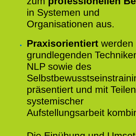
zum
professionellen Be
in Systemen und
Organisationen aus.
Praxisorientiert
werden 
grundlegenden Technike
NLP sowie des
Selbstbewusstseinstraini
präsentiert und mit Teilen
systemischer
Aufstellungsarbeit kombin
Die Einübung und Umse