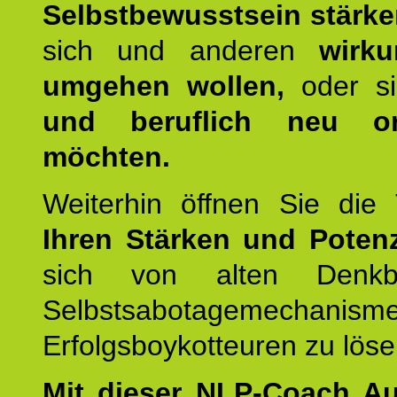
Selbstbewusstsein stärk
sich und anderen
wirku
umgehen wollen,
oder s
und beruflich neu ori
möchten.
Weiterhin öffnen Sie di
Ihren Stärken und Potenz
sich von alten Denkbl
Selbstsabotagemechani
Erfolgsboykotteuren zu löse
Mit dieser NLP-Coach A