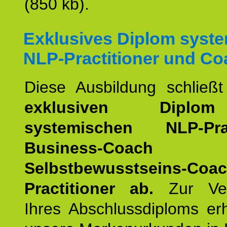
(850 kb).
Exklusives Diplom syst
NLP-Practitioner und Co
Diese Ausbildung schließ
exklusiven Dipl
systemischen NLP-Pract
Business-Coach
u
Selbstbewusstseins-Coa
Practitioner ab.
Zur Ver
Ihres Abschlussdiploms er