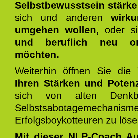
Selbstbewusstsein stärk
sich und anderen
wirku
umgehen wollen,
oder s
und beruflich neu ori
möchten.
Weiterhin öffnen Sie di
Ihren Stärken und Potenz
sich von alten Denkbl
Selbstsabotagemechani
Erfolgsboykotteuren zu löse
Mit dieser NLP-Coach A