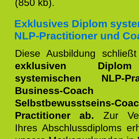
(850 kb).
Exklusives Diplom syst
NLP-Practitioner und Co
Diese Ausbildung schließ
exklusiven Dipl
systemischen NLP-Pract
Business-Coach
u
Selbstbewusstseins-Coa
Practitioner ab.
Zur Ver
Ihres Abschlussdiploms er