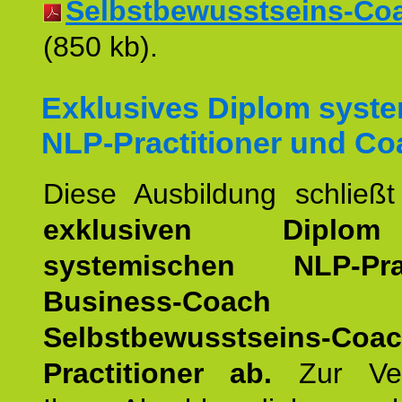
Selbstbewusstseins-Coac
(850 kb).
Exklusives Diplom syst
NLP-Practitioner und Co
Diese Ausbildung schließ
exklusiven Dipl
systemischen NLP-Pract
Business-Coach
u
Selbstbewusstseins-Coa
Practitioner ab.
Zur Ver